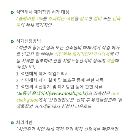
석면해체·제거작업 허가 대상
:
중량비율 1%
를
초과하는 석면
을
함유
한
설비
또는
건축
물
의 해체·제거작업
허가신청방법
: 석면이 함유된 설비 또는 건축물의 해체·제거 작업 허가
를 받고자 할 때에는
석면해체·제거작업허가신청서
에 다
음 서류를 첨부하여 관할 지방노동관서의 장에게
제출
해
야 합니다.
1. 석면해체·제거 작업계획서
2. 석면해체·제거 설비 및 보호구 등에 관한 서류
3. 석면의 비산방지 및 폐기방법 등에 관한 서류
*
노동부 홈페이지(www.molab.go.kr)
의 좌측상단
one
click guide
에서 ‘산업안전보건’ 선택 후 유해물질관리 ‘유
해물질의 허가제도’에서 신청서 다운로드
처리기한
: 사업주가 석면 해체·제거 작업 허가 신청서를 제출하면