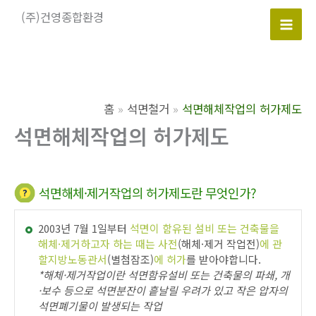
콘
(주)건영종합환경
텐
Mai
츠
로
Men
건
너
홈
석면철거
석면해체작업의 허가제도
뛰
석면해체작업의 허가제도
기
석면해체·제거작업의 허가제도란 무엇인가?
2003년 7월 1일부터
석면이 함유된 설비 또는 건축물을
해체·제거하고자 하는 때는 사전
(해체·제거 작업전)
에 관
할지방노동관서
(별첨잠조)
에 허가
를 받아야합니다.
*해체·제거작업이란 석면함유설비 또는 건축물의 파쇄, 개
·보수 등으로 석면분잔이 흩날릴 우려가 있고 작은 압자의
석면폐기물이 발생되는 작업