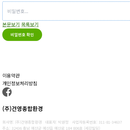
본문보기
목록보기
비밀번호 확인
이용약관
개인정보처리방침
(주)건영종합환경
회사명: (주)건영종합환경 대표자: 박원정
사업자등록번호:
311-81-34637
주소: 32436 충남 예산군 예산읍 예산로 184 806호 (세강빌딩)