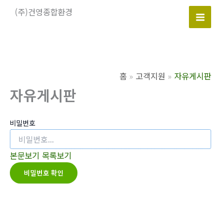
콘
(주)건영종합환경
텐
Mai
츠
로
Men
건
너
홈
고객지원
자유게시판
뛰
자유게시판
기
비밀번호
본문보기
목록보기
비밀번호 확인