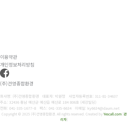
이용약관
개인정보처리방침
(주)건영종합환경
회사명: (주)건영종합환경 대표자: 박원정
사업자등록번호:
311-81-34637
주소: 32436 충남 예산군 예산읍 예산로 184 806호 (세강빌딩)
전화: 041-335-1677~8
팩스: 041-335-6634
이메일: ky6634@daum.net
Copyright © 2025 (주)건영종합환경. All rights reserved.
Created by
Yescall.com
[
관
리자
]