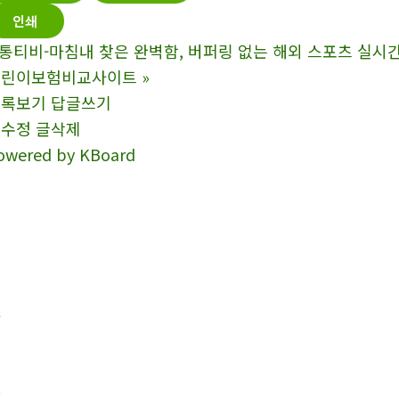
운
인쇄
전
통티비-마침내 찾은 완벽함, 버퍼링 없는 해외 스포츠 실시
자
어린이보험비교사이트
»
보
목록보기
답글쓰기
험
글수정
글삭제
음
owered by KBoard
주
운
전
운
전
자
보
험
환