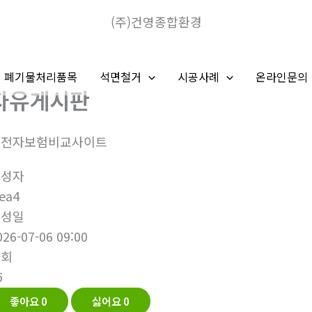
(주)건영종합환경
폐기물처리품목
석면철거
시공사례
온라인문의
자유게시판
운전자보험비교사이트
작성자
ea4
작성일
026-07-06 09:00
조회
5
좋아요
0
싫어요
0