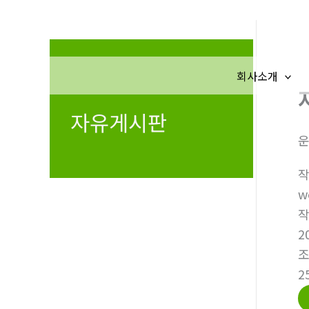
콘
텐
츠
로
회사소개
건
너
자유게시판
뛰
기
w
2
2