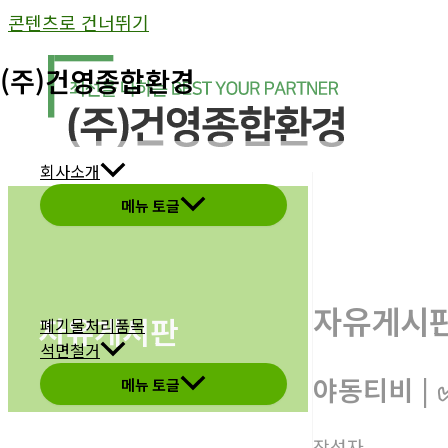
콘텐츠로 건너뛰기
(주)건영종합환경
회사소개
메뉴 토글
자유게시
자유게시판
폐기물처리품목
석면철거
야동티비 |
메뉴 토글
작성자