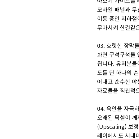
아보기 가이드를 
모바일 패널과 무
이동 중인 지하철
무마시켜 한결같은
03. 흐릿한 장막
화면 구석구석을 
됩니다. 유저분들
도를 단 하나의 
어내고 순수한 야
자료들을 직관적으
04. 육안을 자극
오래된 픽셀이 깨
(Upscaling
레이에서도 시네마