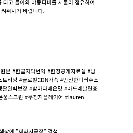
를 타고 들어와 야동티비를 서둘러 점유하여
움켜쥐시기 바랍니다.
원본 #한글자막번역 #한정공개자료실 #밤
제스트리밍 #글로벌CDN가속 #안전한미러주소
#사생활완벽보장 #밤마다매운맛 #아드레날린충
풀스크린 #무정지플레이어 #lauren
 검색창에 "찌라시공장" 검색