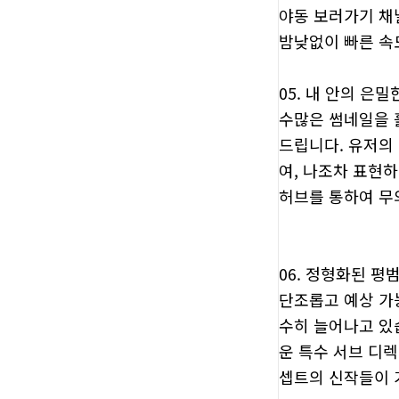
야동 보러가기 채
밤낮없이 빠른 속
05. 내 안의 은
수많은 썸네일을 
드립니다. 유저의
여, 나조차 표현
허브를 통하여 무
06. 정형화된 평
단조롭고 예상 가
수히 늘어나고 있
운 특수 서브 디
셉트의 신작들이 