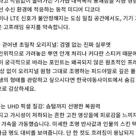
타고 막힘없이 흘러가는 기가급 대역폭의 통쾌함을 지금 경
선 수신 환경에 적응하는 동적 미디어 디코더
이나 LTE 신호가 불안정해지는 도심 밀집 공간에서도, 기기
 고프레임 유지를 약속합니다.
을 걷어낸 초밀착 오리지널: 검열 없는 진짜 실루엣
인위적으로 가려놓은 뿌연 안개 처리나 커다란 스티커 때문
이 궁극적으로 바라는 포인트는 왜곡되지 않은 원초적인 프레
손상 없이 오리지널 원형 그대로 조명하는 피드야말로 깊은 몰
생의 형태를 관람하고 싶으시다면 한국야동사이트에서 숨김 
로 감상하세요.
하는 UHD 픽셀 질감: 솜털까지 선명한 복원력
지고 가시성이 저하되는 흔한 고전 영상들에 피로감을 느끼지
) 보정 가속을 가동했습니다. 미세한 조명 반사값과 인물의 스
급 명도 대비를 보여줍니다. 단 한 컷도 흐려짐이 용납되지