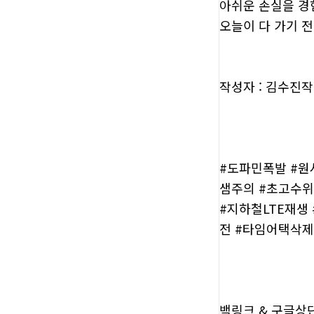
아쉬운 손실을 경
오늘이 다 가기 
작성자 : 김수진작성
#도파민폭발 #원
샘주의 #초고수위
#지하철LTE재생
전 #타임어택삭제
백링크 & 구글상단