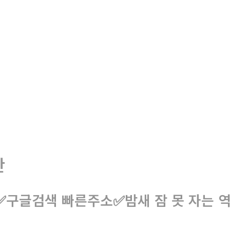
판
 ✅구글검색 빠른주소✅밤새 잠 못 자는 