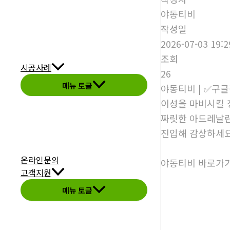
야동티비
작성일
2026-07-03 19:2
조회
시공사례
26
메뉴 토글
야동티비 | ✅구
이성을 마비시킬 
짜릿한 아드레날린
진입해 감상하세요
온라인문의
야동티비 바로가기
고객지원
메뉴 토글