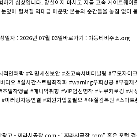
험하기 십상입니다. 망설이지 마시고 지금 고속 게이트웨이
전 눈앞에 펼쳐질 역대급 매운맛 본능의 순간들을 놓침 없이 
일자 : 2026년 07월 03일바로가기 : 야동티비주소.org
시적인쾌락 #익명세션보안 #초고속서버터널링 #무모자이크
비디오 #실시간스트림최적화 #warning우회성공 #무결
 #초밀착앵글 #매니악취향 #VIP엄선명작 #노쿠키로깅 
 #미러링자동연결 #회원가입불필요 #4k질감복원 #스마트폰
광고 - 찌라시공장.com - "찌라시공장.com" 혹은 포털