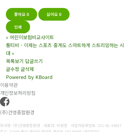
좋아요
0
싫어요
0
인쇄
«
어린이보험비교사이트
통티비 - 이제는 스포츠 중계도 스마트하게 스트리밍하는 시
대
»
목록보기
답글쓰기
글수정
글삭제
Powered by KBoard
이용약관
개인정보처리방침
(주)건영종합환경
회사명: (주)건영종합환경 대표자: 박원정
사업자등록번호:
311-81-34637
주소: 32436 충남 예산군 예산읍 예산로 184 806호 (세강빌딩)