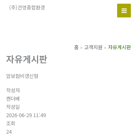
콘
(주)건영종합환경
텐
Mai
츠
로
Men
건
너
홈
고객지원
자유게시판
뛰
자유게시판
기
암보험비갱신형
작성자
캔더베
작성일
2026-06-29 11:49
조회
24