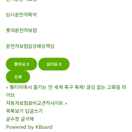
임시운전자특약
롯데운전자보험
운전자보험일상배상책임
좋아요
0
싫어요
0
인쇄
«
통티비에서 즐기는 전 세계 축구 축제! 끊김 없는 고화질 라
이브
자동차보험료비교견적사이트
»
목록보기
답글쓰기
글수정
글삭제
Powered by KBoard