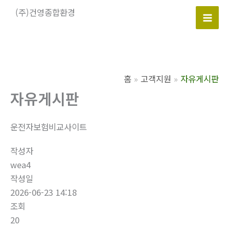
콘
(주)건영종합환경
텐
Mai
츠
로
Men
건
너
홈
고객지원
자유게시판
뛰
자유게시판
기
운전자보험비교사이트
작성자
wea4
작성일
2026-06-23 14:18
조회
20