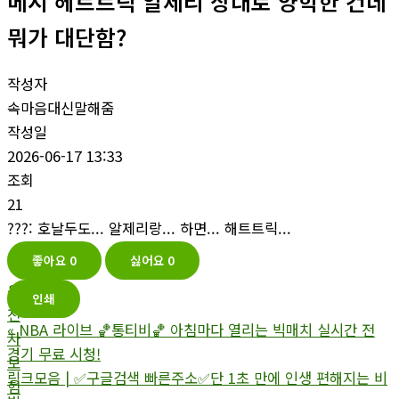
메시 헤트트릭 알제리 상대로 양학한 건데
뭐가 대단함?
작성자
속마음대신말해줌
작성일
2026-06-17 13:33
조회
21
???: 호날두도... 알제리랑... 하면... 해트트릭...
좋아요
0
싫어요
0
운
인쇄
전
«
NBA 라이브 🏀통티비🏀 아침마다 열리는 빅매치 실시간 전
자
경기 무료 시청!
보
링크모음 | ✅구글검색 빠른주소✅단 1초 만에 인생 편해지는 비
험