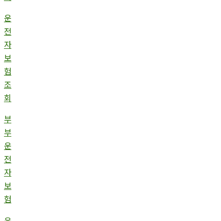
운
전
자
보
험
조
회
부
부
운
전
자
보
험
운