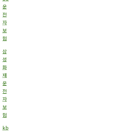
운
전
자
보
험
삼
성
화
재
운
전
자
보
험
kb