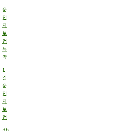
운
전
자
보
험
특
약
1
일
운
전
자
보
험
db