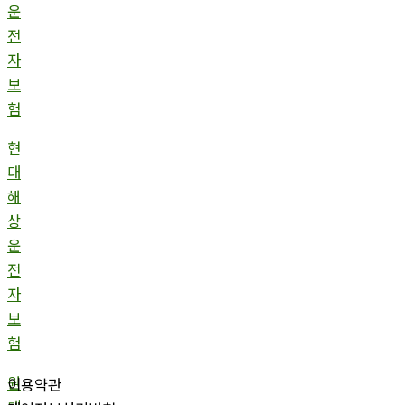
운
전
자
보
험
현
대
해
상
운
전
자
보
험
원
이용약관