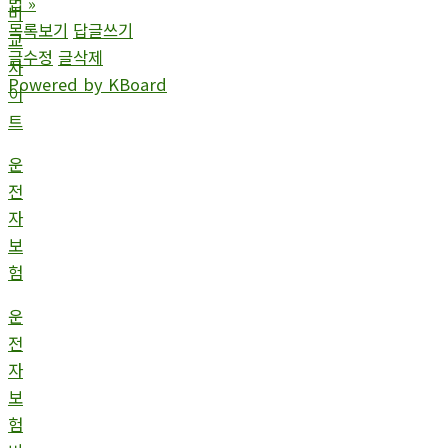
법
»
비
목록보기
답글쓰기
교
글수정
글삭제
사
Powered by KBoard
이
트
운
전
자
보
험
운
전
자
보
험