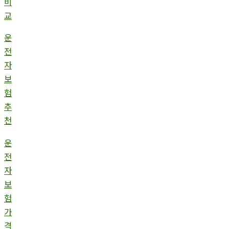
비
교
운
전
자
보
험
추
천
운
전
자
보
험
가
격