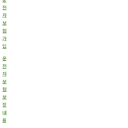
전
자
보
험
가
입
운
전
자
보
험
보
장
내
용