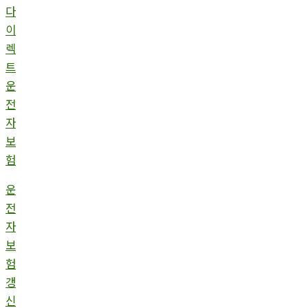
다
이
렉
트
운
전
자
보
험
운
전
자
보
험
갱
신