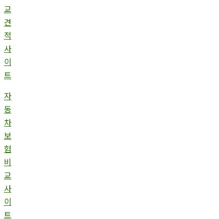
교
견
적
사
이
트
자
동
차
보
험
비
교
사
이
트