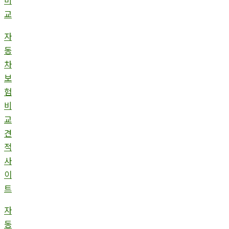
비
교
자
동
차
보
험
비
교
견
적
사
이
트
자
동