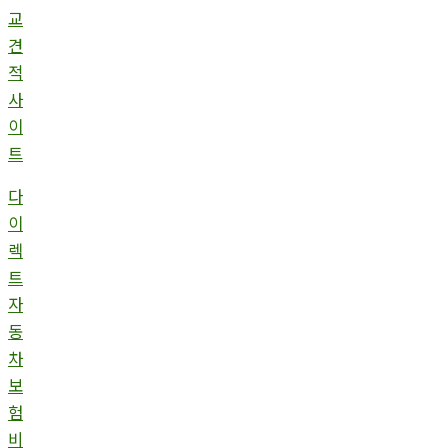
교
견
적
사
이
트
다
이
렉
트
자
동
차
보
험
비