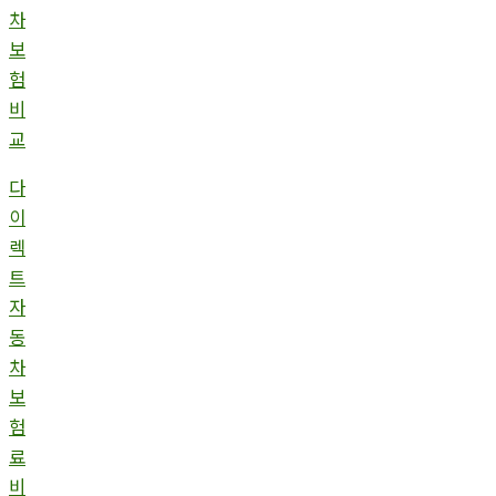
차
보
험
비
교
다
이
렉
트
자
동
차
보
험
료
비