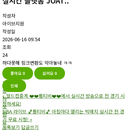
실시간 플랫폼 JOAT..
작성자
아이브지원
작성일
2026-06-16 09:54
조회
24
하다못해 링크변환도 막아놓네 ㅋㅋ
좋아요
0
싫어요
0
자
인쇄
동
«
월드컵중계 ❤️❤️통티비❤️❤️에서 실시간 방송으로 전 경기 시
차
청하세요!
보
NBA 라이브 🏀통티비🏀 아침마다 열리는 빅매치 실시간 전 경
험
기 무료 시청!
»
료
목록보기
답글쓰기
비