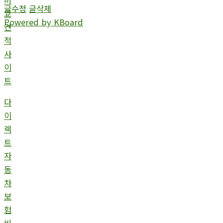
글수정
글삭제
교
Powered by KBoard
견
적
사
이
트
다
이
렉
트
자
동
차
보
험