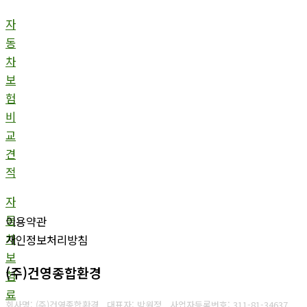
자
동
차
보
험
비
교
견
적
자
동
이용약관
차
개인정보처리방침
보
(주)건영종합환경
험
료
회사명: (주)건영종합환경 대표자: 박원정
사업자등록번호:
311-81-34637