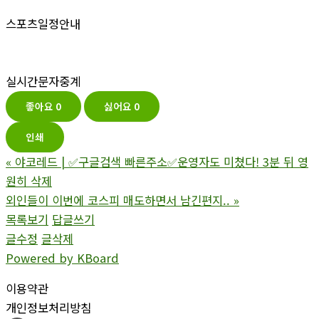
스포츠일정안내
실시간문자중계
좋아요
0
싫어요
0
인쇄
«
야코레드 | ✅구글검색 빠른주소✅운영자도 미쳤다! 3분 뒤 영
원히 삭제
외인들이 이번에 코스피 매도하면서 남긴편지..
»
목록보기
답글쓰기
글수정
글삭제
Powered by KBoard
이용약관
개인정보처리방침