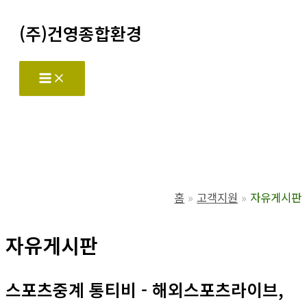
콘
(주)건영종합환경
텐
츠
로
Main
Menu
건
너
뛰
기
홈
고객지원
자유게시판
자유게시판
스포츠중계 통티비 - 해외스포츠라이브,