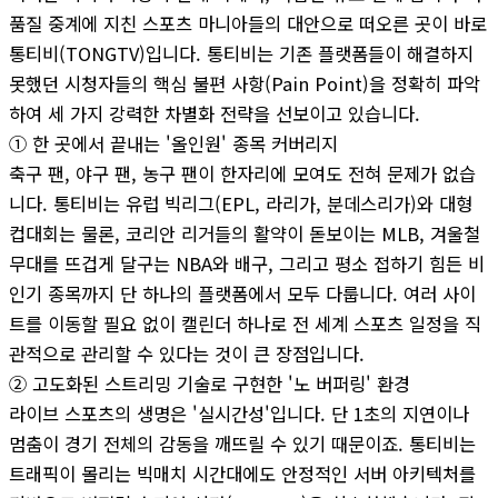
품질 중계에 지친 스포츠 마니아들의 대안으로 떠오른 곳이 바로
통티비(TONGTV)입니다. 통티비는 기존 플랫폼들이 해결하지
못했던 시청자들의 핵심 불편 사항(Pain Point)을 정확히 파악
하여 세 가지 강력한 차별화 전략을 선보이고 있습니다.
① 한 곳에서 끝내는 '올인원' 종목 커버리지
축구 팬, 야구 팬, 농구 팬이 한자리에 모여도 전혀 문제가 없습
니다. 통티비는 유럽 빅리그(EPL, 라리가, 분데스리가)와 대형
컵대회는 물론, 코리안 리거들의 활약이 돋보이는 MLB, 겨울철
무대를 뜨겁게 달구는 NBA와 배구, 그리고 평소 접하기 힘든 비
인기 종목까지 단 하나의 플랫폼에서 모두 다룹니다. 여러 사이
트를 이동할 필요 없이 캘린더 하나로 전 세계 스포츠 일정을 직
관적으로 관리할 수 있다는 것이 큰 장점입니다.
② 고도화된 스트리밍 기술로 구현한 '노 버퍼링' 환경
라이브 스포츠의 생명은 '실시간성'입니다. 단 1초의 지연이나
멈춤이 경기 전체의 감동을 깨뜨릴 수 있기 때문이죠. 통티비는
트래픽이 몰리는 빅매치 시간대에도 안정적인 서버 아키텍처를