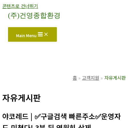
콘텐츠로 건너뛰기
(주)건영종합환경
Main Menu
홈
고객지원
자유게시판
자유게시판
야코레드 | ✅구글검색 빠른주소✅운영자
도 미쳤다! 3분 뒤 영원히 삭제