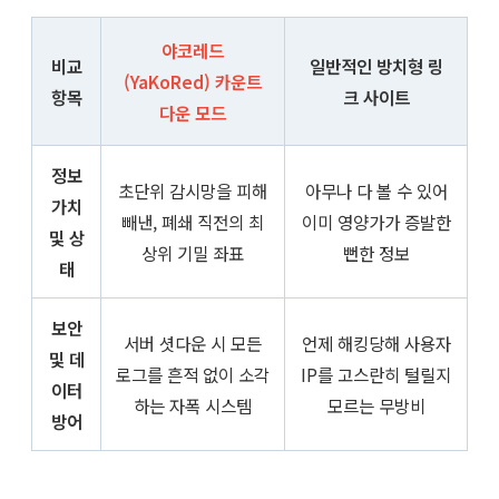
야코레드
비교
일반적인 방치형 링
(YaKoRed) 카운트
항목
크 사이트
다운 모드
정보
초단위 감시망을 피해
아무나 다 볼 수 있어
가치
빼낸, 폐쇄 직전의 최
이미 영양가가 증발한
및 상
상위 기밀 좌표
뻔한 정보
태
보안
서버 셧다운 시 모든
언제 해킹당해 사용자
및 데
로그를 흔적 없이 소각
IP를 고스란히 털릴지
이터
하는 자폭 시스템
모르는 무방비
방어