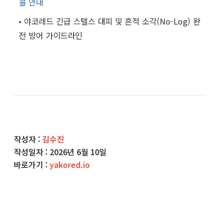
콜 안내
• 야코레드 긴급 스텔스 대피 및 흔적 소각(No-Log) 완
전 방어 가이드라인
작성자 :
김수진
작성일자 :
2026년 6월 10일
바로가기 :
yakored.io