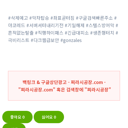
#삭제예고 #막차탑승 #좌표곧터짐 #구글검색빠른주소 #
야코레드 #서버셔터내리기전 #기밀해제 #스텔스방어막 #
흔적없는탈출 #직행하이패스 #긴급대피소 #생존형터치 #
극비리스트 #다크웹급보안 #gonzales
백링크 & 구글상단광고 - 찌라시공장.com -
"찌라시공장.com" 혹은 검색창에 "
찌라시공장
"
좋아요
0
싫어요
0