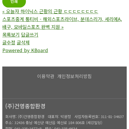
인쇄
«
오늘자 하이닉스 근황의 근황 ㄷㄷㄷㄷㄷㄷㄷㄷ
스포츠중계 통티비 - 해외스포츠라이브, 분데스리가, 세리에A,
배구, 모바일스포츠 완벽 지원
»
목록보기
답글쓰기
글수정
글삭제
Powered by KBoard
이용약관
개인정보처리방침
(주)건영종합환경
회사명: (주)건영종합환경 대표자: 박원정
사업자등록번호:
311-81-34637
주소: 32436 충남 예산군 예산읍 예산로 184 806호 (세강빌딩)
전화: 041-335-1677~8
팩스: 041-335-6634