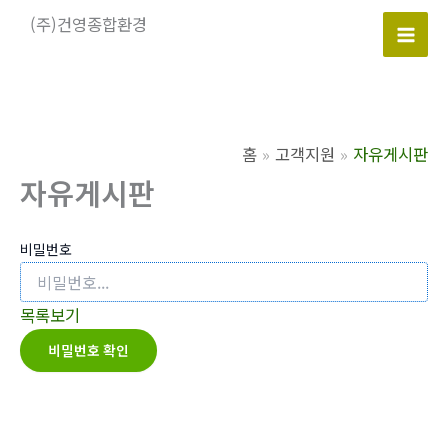
콘
(주)건영종합환경
텐
Mai
츠
로
Men
건
너
홈
고객지원
자유게시판
뛰
자유게시판
기
비밀번호
목록보기
비밀번호 확인