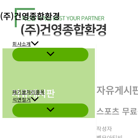
콘
(주)건영종합환경
텐
츠
로
건
회사소개
너
메
뉴
뛰
토
글
기
자유게시
자유게시판
폐기물처리품목
석면철거
스포츠 무료
메
뉴
토
글
작성자
벳모아티비