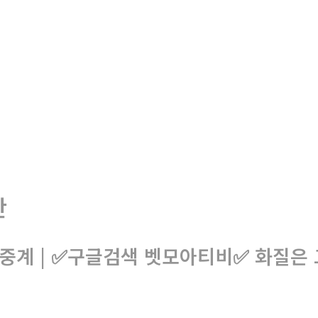
판
중계 | ✅구글검색 벳모아티비✅ 화질은 