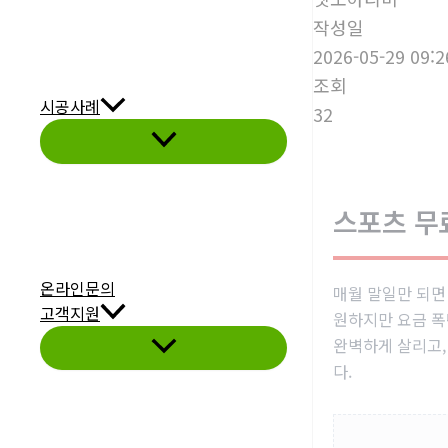
작성일
2026-05-29 09:2
조회
시공사례
32
메
뉴
토
글
스포츠 무
온라인문의
매월 말일만 되면
고객지원
원하지만 요금 폭
완벽하게 살리고,
메
뉴
다.
토
글