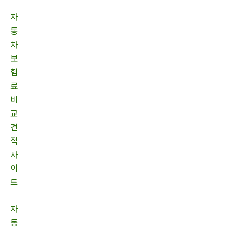
자
동
차
보
험
료
비
교
견
적
사
이
트
자
동