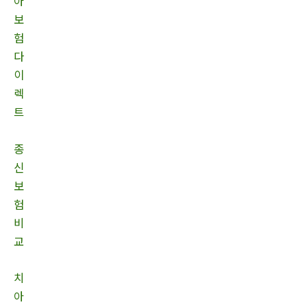
아
보
험
다
이
렉
트
종
신
보
험
비
교
치
아