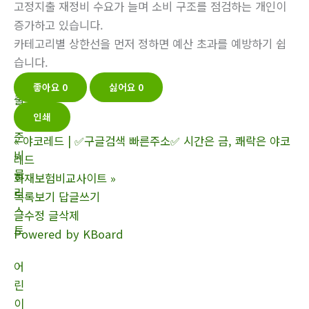
고정지출 재정비 수요가 늘며 소비 구조를 점검하는 개인이
증가하고 있습니다.
카테고리별 상한선을 먼저 정하면 예산 초과를 예방하기 쉽
습니다.
좋아요
0
싫어요
0
출
산
인쇄
준
«
야코레드 | ✅구글검색 빠른주소✅ 시간은 금, 쾌락은 야코
비
레드
물
화재보험비교사이트
»
리
목록보기
답글쓰기
스
글수정
글삭제
트
Powered by KBoard
어
린
이