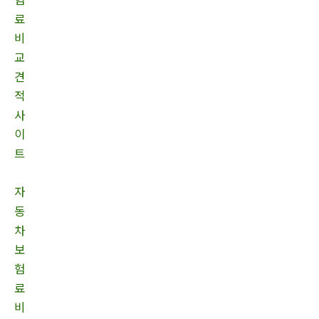
료
비
교
견
적
사
이
트
자
동
차
보
험
료
비