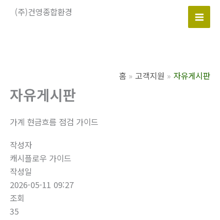
콘
(주)건영종합환경
텐
Mai
츠
로
Men
건
너
홈
고객지원
자유게시판
뛰
자유게시판
기
가계 현금흐름 점검 가이드
작성자
캐시플로우 가이드
작성일
2026-05-11 09:27
조회
35