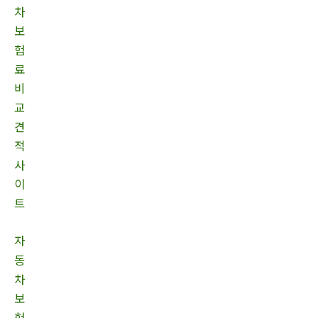
차
보
험
료
비
교
견
적
사
이
트
자
동
차
보
험