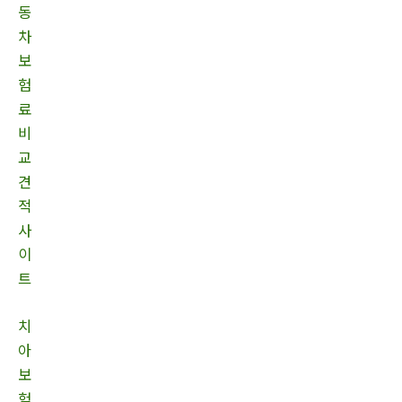
동
차
보
험
료
비
교
견
적
사
이
트
치
아
보
험