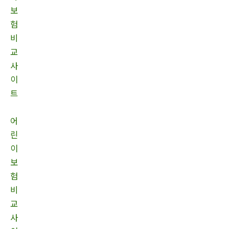
보
험
비
교
사
이
트
어
린
이
보
험
비
교
사