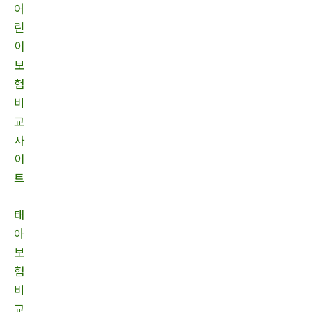
어
린
이
보
험
비
교
사
이
트
태
아
보
험
비
교