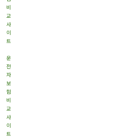
비
교
사
이
트
운
전
자
보
험
비
교
사
이
트