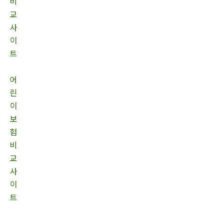
비
교
사
이
트
어
린
이
보
험
비
교
사
이
트