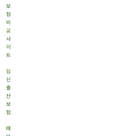
보
험
비
교
사
이
트
임
신
출
산
보
험
태