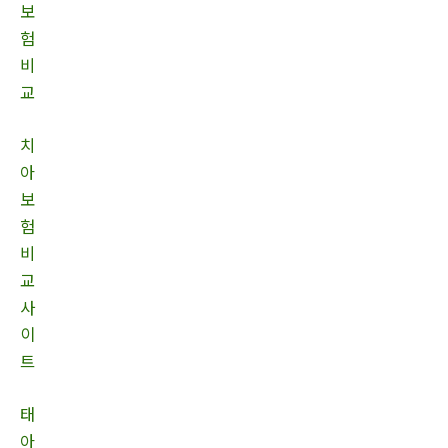
보
험
비
교
치
아
보
험
비
교
사
이
트
태
아