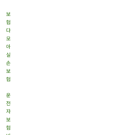
보
험
다
모
아
실
손
보
험
운
전
자
보
험