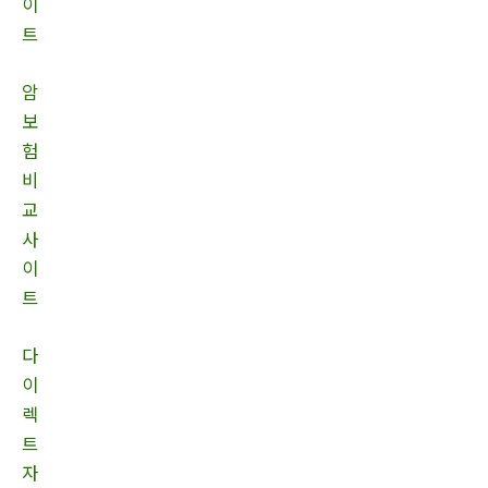
이
트
암
보
험
비
교
사
이
트
다
이
렉
트
자