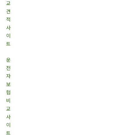
교
견
적
사
이
트
운
전
자
보
험
비
교
사
이
트