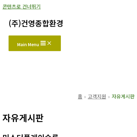
콘텐츠로 건너뛰기
(주)건영종합환경
Main Menu
홈
고객지원
자유게시판
자유게시판