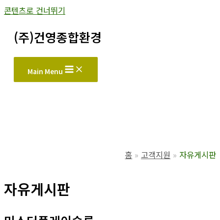
콘텐츠로 건너뛰기
(주)건영종합환경
Main Menu
홈
고객지원
자유게시판
자유게시판