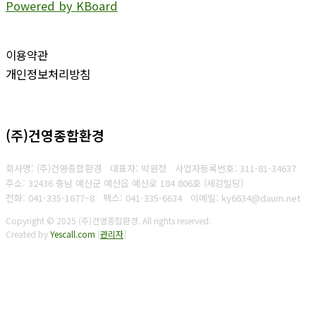
Powered by KBoard
이용약관
개인정보처리방침
(주)건영종합환경
회사명: (주)건영종합환경 대표자: 박원정
사업자등록번호:
311-81-34637
주소: 32436 충남 예산군 예산읍 예산로 184 806호 (세강빌딩)
전화: 041-335-1677~8
팩스: 041-335-6634
이메일: ky6634@daum.net
Copyright © 2025 (주)건영종합환경. All rights reserved.
Created by
Yescall.com
[
관리자
]