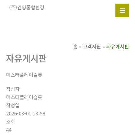
콘
(주)건영종합환경
텐
Mai
츠
로
Men
건
너
홈
고객지원
자유게시판
뛰
자유게시판
기
미스터플레이슬롯
작성자
미스터플레이슬롯
작성일
2026-03-01 13:58
조회
44