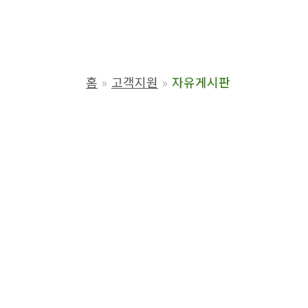
홈
고객지원
자유게시판