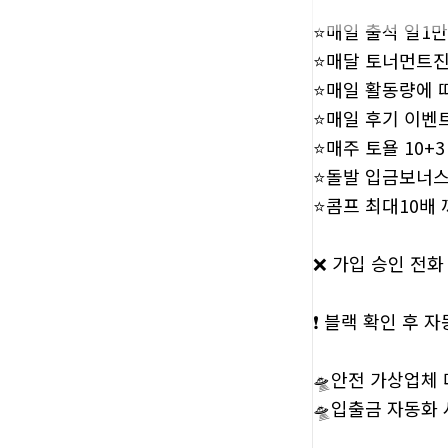
⭐️매일 출석 일1만
⭐️매달 토너먼트진
⭐️매일 활동량에 
⭐️매일 후기 이벤
⭐️매주 토욜 10+
⭐️돌발 입금보너
⭐️콤프 최대10배
❌ 가입 승인 전화
❗️ 블랙 확인 후 자
🛸안전 가상업체 
🛸입출금 자동화 