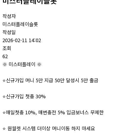
미스터플레이슬롯
작성자
미스터플레이슬롯
작성일
2026-02-11 14:02
조회
62
🌞 미스터플레이 🌞
⭐️신규가입 머니 5만 지급 50만 달성시 5만 출금
⭐️신규가입 첫충 30%
⭐️매일첫충 10%, 매번충전 5% 입금보너스 무제한
⭐️ 원월렛 시스템 더이상 머니이동 하지 마세요