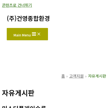
콘텐츠로 건너뛰기
(주)건영종합환경
Main Menu
홈
고객지원
자유게시판
자유게시판