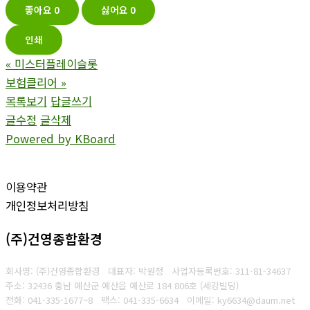
좋아요
0
싫어요
0
인쇄
«
미스터플레이슬롯
보험클리어
»
목록보기
답글쓰기
글수정
글삭제
Powered by KBoard
이용약관
개인정보처리방침
(주)건영종합환경
회사명: (주)건영종합환경 대표자: 박원정
사업자등록번호:
311-81-34637
주소: 32436 충남 예산군 예산읍 예산로 184 806호 (세강빌딩)
전화: 041-335-1677~8
팩스: 041-335-6634
이메일: ky6634@daum.net