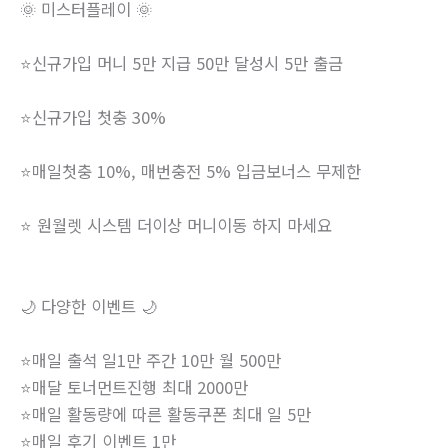
🌞 미스터플레이 🌞
⭐️신규가입 머니 5만 지급 50만 달성시 5만 출금
⭐️신규가입 첫충 30%
⭐️매일첫충 10%, 매번충전 5% 입금보너스 무제한
⭐️ 원월렛 시스템 더이상 머니이동 하지 마세요
🌙 다양한 이벤트 🌙
⭐️매일 출석 일1만 주간 10만 월 500만
⭐️매달 토너먼트진행 최대 2000만
⭐️매일 활동량에 따른 활동쿠폰 최대 일 5만
⭐️매일 후기 이벤트 1만