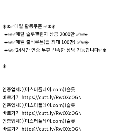
☀️❄️✅매일 활동쿠폰 ✅❄️☀️
☀️❄️✅매달 슬롯챌린지 상금 2000만 ✅❄️☀️
☀️❄️✅매일 출석쿠폰(월 최대 100만) ✅❄️☀️
☀️❄️✅24시간 연중 무휴 신속한 상담 가능합니다✅❄️
☀️
인증업체:((미스터플레이.com))슬롯
바로가기 https://cutt.ly/RwOXcOGN
인증업체:((미스터플레이.com))슬롯
바로가기 https://cutt.ly/RwOXcOGN
인증업체:((미스터플레이.com))슬롯
바로가기 https://cutt.ly/RwOXcOGN