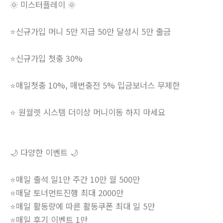
🌞 미스터플레이 🌞
⭐️신규가입 머니 5만 지급 50만 달성시 5만 출금
⭐️신규가입 첫충 30%
⭐️매일첫충 10%, 매번충전 5% 입금보너스 무제한
⭐️ 원월렛 시스템 더이상 머니이동 하지 마세요
🌙 다양한 이벤트 🌙
⭐️매일 출석 일1만 주간 10만 월 500만
⭐️매달 토너먼트진행 최대 2000만
⭐️매일 활동량에 따른 활동쿠폰 최대 일 5만
⭐️매일 후기 이벤트 1만