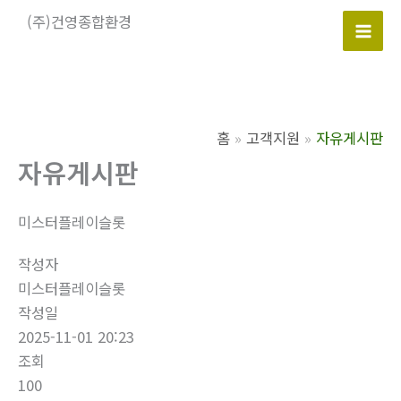
콘
(주)건영종합환경
텐
Mai
츠
로
Men
건
너
홈
고객지원
자유게시판
뛰
자유게시판
기
미스터플레이슬롯
작성자
미스터플레이슬롯
작성일
2025-11-01 20:23
조회
100