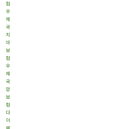
험
우
체
국
치
아
보
험
우
체
국
암
보
험
다
이
렉