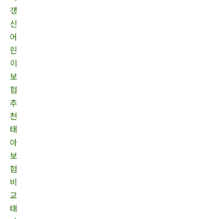
갱
신
어
린
이
보
험
추
천
태
아
보
험
비
교
태