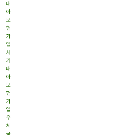
태
아
보
험
가
입
시
기
태
아
보
험
가
입
우
체
국