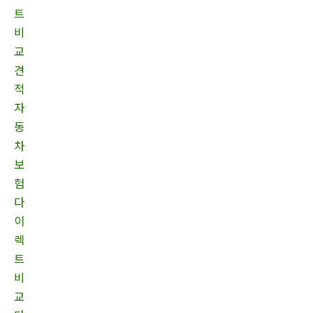
트
비
교
견
적
자
동
차
보
험
다
이
렉
트
비
교