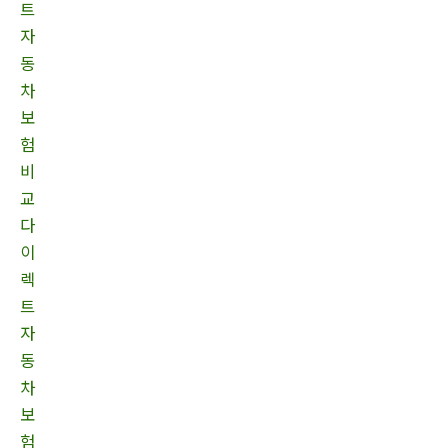
트
자
동
차
보
험
비
교
다
이
렉
트
자
동
차
보
험