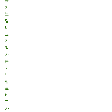
동
차
보
험
비
교
견
적
자
동
차
보
험
료
비
교
사