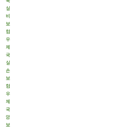
국
실
비
보
험
우
체
국
실
손
보
험
우
체
국
암
보