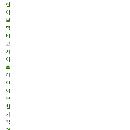
린
이
보
험
비
교
사
이
트
어
린
이
보
험
가
격
어