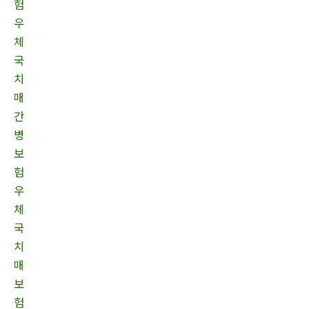
험
우
체
국
치
매
간
병
보
험
우
체
국
치
매
보
험