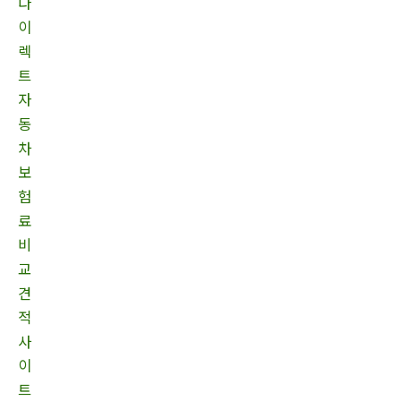
다
이
렉
트
자
동
차
보
험
료
비
교
견
적
사
이
트