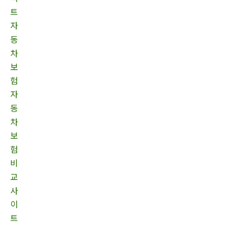
트
자
동
차
보
험
자
동
차
보
험
비
교
사
이
트