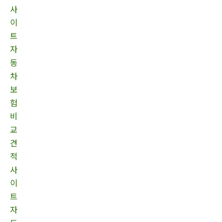
사
이
트
자
동
차
보
험
비
교
견
적
사
이
트
자