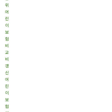
위
어
린
이
보
험
비
교
비
갱
신
어
린
이
보
험