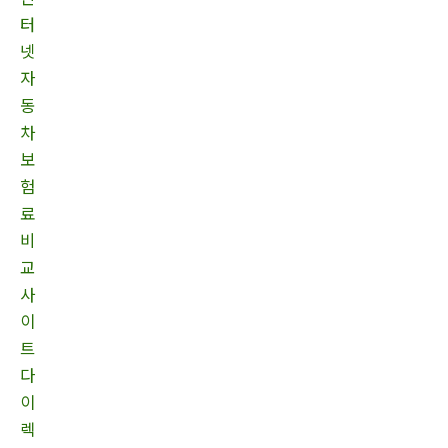
터
넷
자
동
차
보
험
료
비
교
사
이
트
다
이
렉