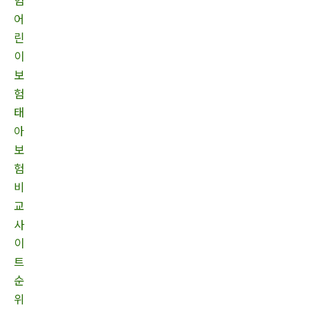
어
린
이
보
험
태
아
보
험
비
교
사
이
트
순
위