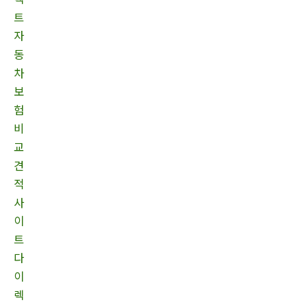
트
자
동
차
보
험
비
교
견
적
사
이
트
다
이
렉