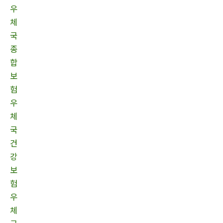
우
체
국
종
합
보
험
우
체
국
건
강
보
험
우
체