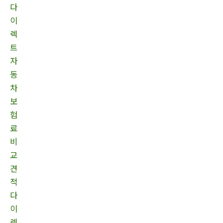
다
이
렉
트
자
동
차
보
험
료
비
교
견
적
다
이
렉