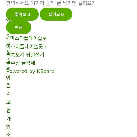
안녕하세요 여기에 문의 글 남기면 될까요?
좋아요
0
싫어요
0
어
린
인쇄
이
«
미스터플레이슬롯
보
미스터플레이슬롯
»
험
목록보기
답글쓰기
순
글수정
글삭제
위
Powered by KBoard
어
린
이
보
험
가
입
순