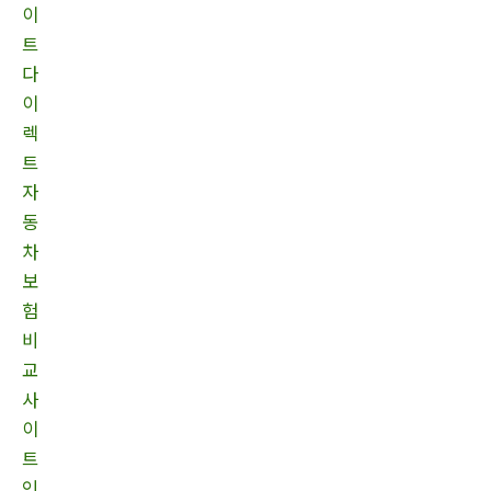
이
트
다
이
렉
트
자
동
차
보
험
비
교
사
이
트
인