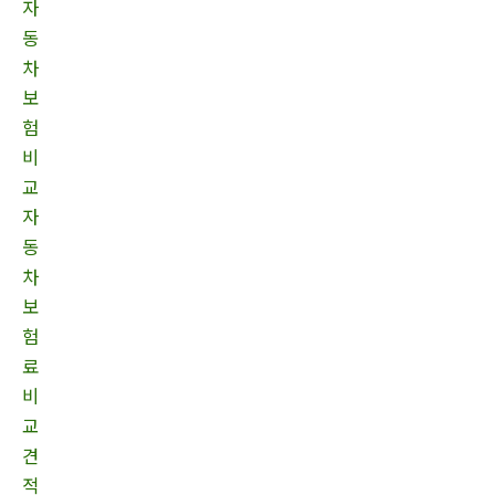
자
동
차
보
험
비
교
자
동
차
보
험
료
비
교
견
적