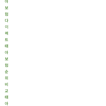
아
보
험
다
이
렉
트
태
아
보
험
순
위
비
교
태
아