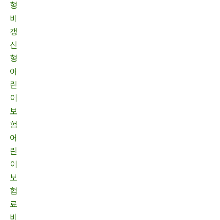
형
비
갱
신
형
어
린
이
보
험
어
린
이
보
험
료
비