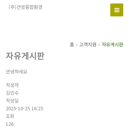
콘
(주)건영종합환경
텐
Mai
츠
로
Men
건
너
홈
고객지원
자유게시판
뛰
자유게시판
기
안녕하세요
작성자
김민수
작성일
2025-10-25 16:25
조회
126