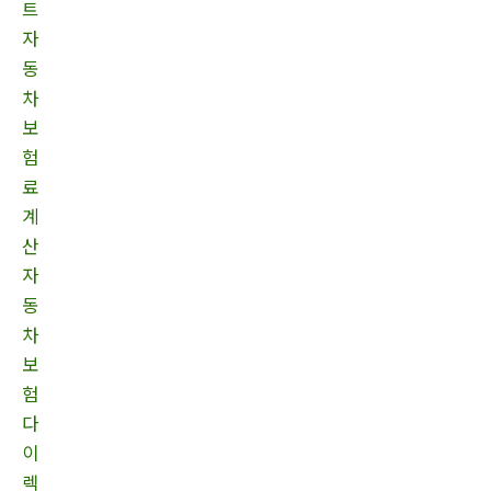
트
자
동
차
보
험
료
계
산
자
동
차
보
험
다
이
렉