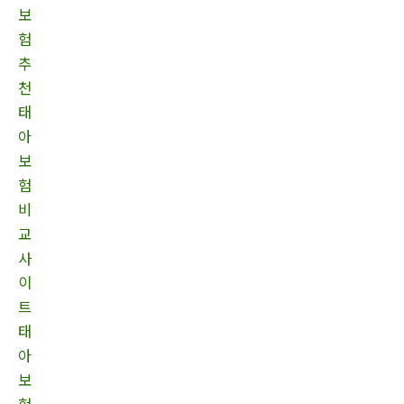
보
험
추
천
태
아
보
험
비
교
사
이
트
태
아
보
험