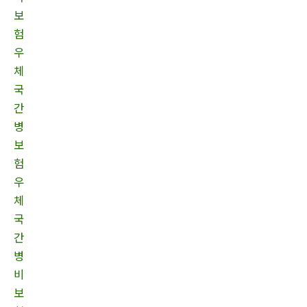
보
험
우
체
국
간
병
보
험
우
체
국
간
병
비
보