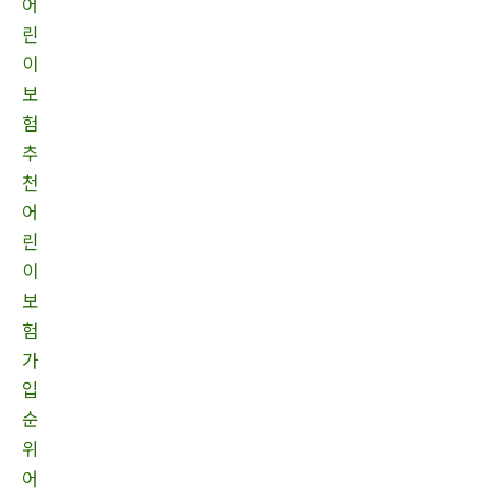
어
린
이
보
험
추
천
어
린
이
보
험
가
입
순
위
어