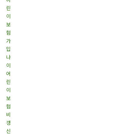
린
이
보
험
가
입
나
이
어
린
이
보
험
비
갱
신