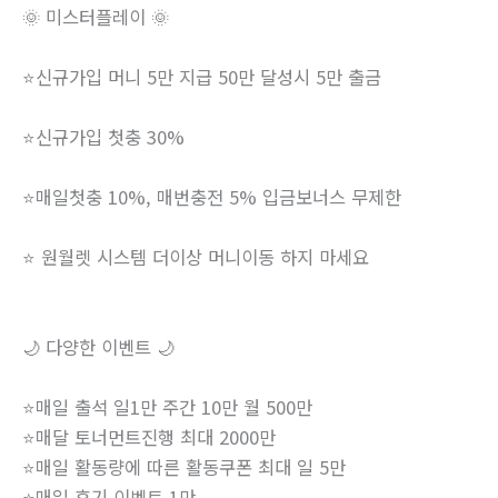
🌞 미스터플레이 🌞
⭐️신규가입 머니 5만 지급 50만 달성시 5만 출금
⭐️신규가입 첫충 30%
⭐️매일첫충 10%, 매번충전 5% 입금보너스 무제한
⭐️ 원월렛 시스템 더이상 머니이동 하지 마세요
🌙 다양한 이벤트 🌙
⭐️매일 출석 일1만 주간 10만 월 500만
⭐️매달 토너먼트진행 최대 2000만
⭐️매일 활동량에 따른 활동쿠폰 최대 일 5만
⭐️매일 후기 이벤트 1만