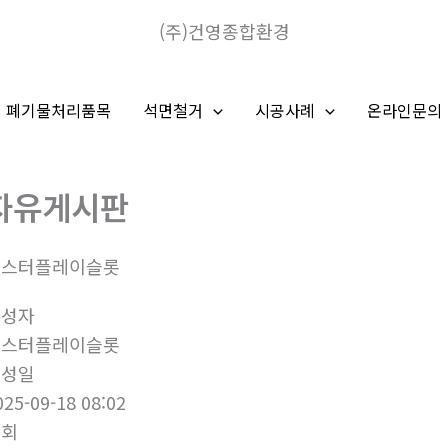
(주)건영종합환경
폐기물처리품목
석면철거
시공사례
온라인문의
자유게시판
미스터플레이슬롯
작성자
미스터플레이슬롯
작성일
025-09-18 08:02
조회