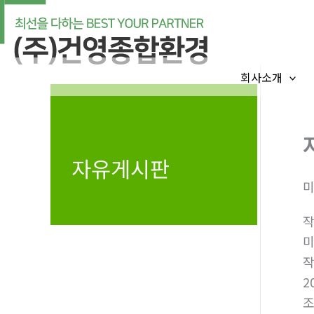
콘
텐
츠
로
회사소개
건
너
뛰
기
자유게시판
2