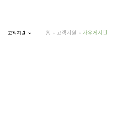
홈
고객지원
자유게시판
고객지원